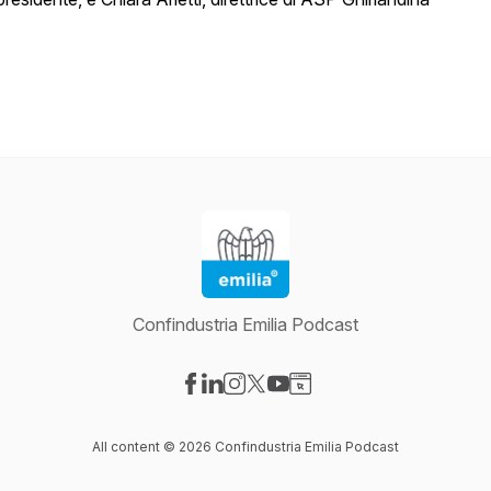
Confindustria Emilia Podcast
Visit our Facebook page
Visit our LinkedIn page
Visit our Instagram page
Visit our X-com page
Visit our YouTube page
Visit our Website page
All content © 2026 Confindustria Emilia Podcast