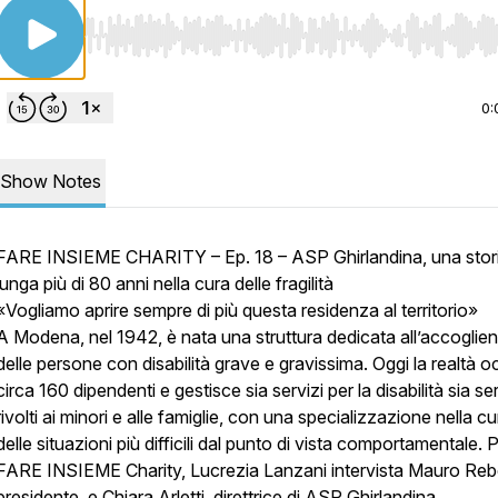
Use Left/Right to seek, Home/End to jump to start o
0:
Show Notes
FARE INSIEME CHARITY – Ep. 18 – ASP Ghirlandina, una stor
lunga più di 80 anni nella cura delle fragilità
«Vogliamo aprire sempre di più questa residenza al territorio»
A Modena, nel 1942, è nata una struttura dedicata all’accoglie
delle persone con disabilità grave e gravissima. Oggi la realtà 
circa 160 dipendenti e gestisce sia servizi per la disabilità sia ser
rivolti ai minori e alle famiglie, con una specializzazione nella cu
delle situazioni più difficili dal punto di vista comportamentale. 
FARE INSIEME Charity, Lucrezia Lanzani intervista Mauro Reb
presidente, e Chiara Arletti, direttrice di ASP Ghirlandina