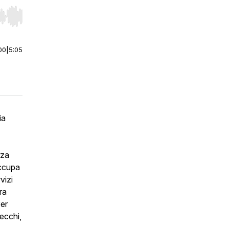
r end. Hold shift to jump forward or backward.
00
|
5:05
ia
nza
occupa
vizi
ra
Per
ecchi,