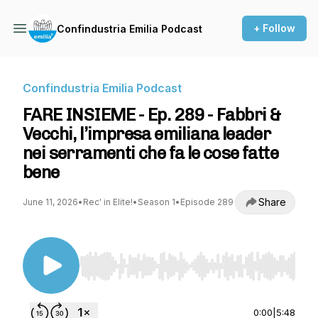
+ Follow
Confindustria Emilia Podcast
Confindustria Emilia Podcast
FARE INSIEME - Ep. 289 - Fabbri &
Vecchi, l’impresa emiliana leader
nei serramenti che fa le cose fatte
bene
Share
June 11, 2026
•
Rec' in Elite!
•
Season 1
•
Episode 289
Use Left/Right to seek, Home/End to jump to st
0:00
|
5:48