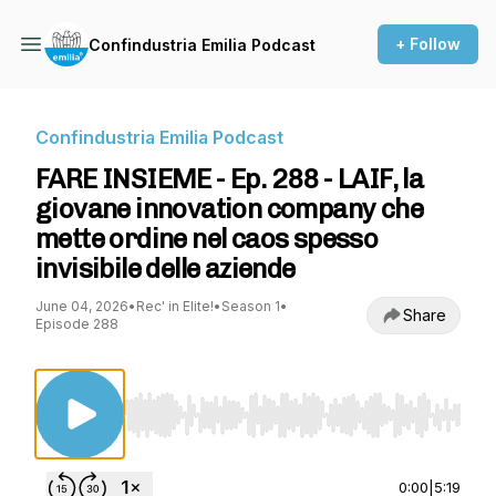
+ Follow
Confindustria Emilia Podcast
Confindustria Emilia Podcast
FARE INSIEME - Ep. 288 - LAIF, la
giovane innovation company che
mette ordine nel caos spesso
invisibile delle aziende
June 04, 2026
•
Rec' in Elite!
•
Season 1
•
Share
Episode 288
Use Left/Right to seek, Home/End to jump to st
0:00
|
5:19