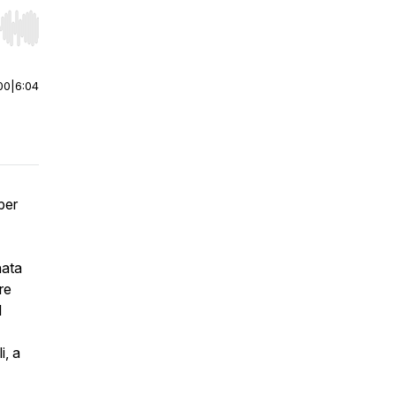
r end. Hold shift to jump forward or backward.
00
|
6:04
per
nata
re
l
i, a