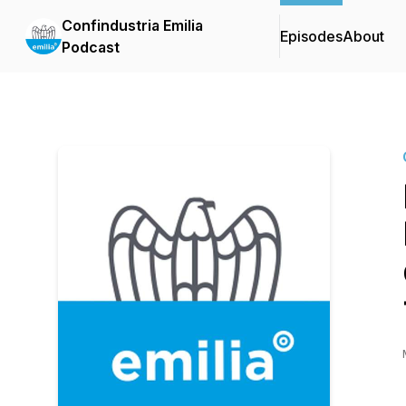
Confindustria Emilia
Episodes
About
Podcast