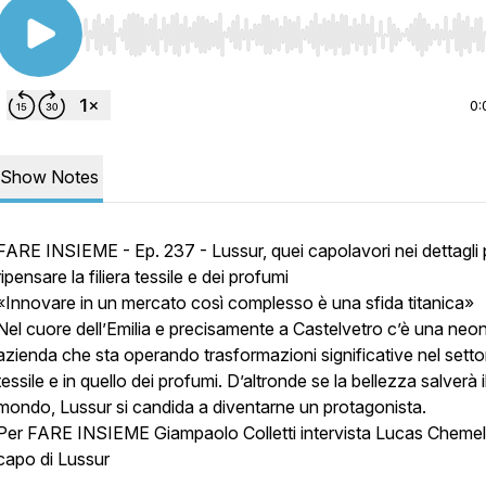
Use Left/Right to seek, Home/End to jump to start o
0:
Show Notes
FARE INSIEME - Ep. 237 - Lussur, quei capolavori nei dettagli 
ripensare la filiera tessile e dei profumi
«Innovare in un mercato così complesso è una sfida titanica»
Nel cuore dell’Emilia e precisamente a Castelvetro c’è una neo
azienda che sta operando trasformazioni significative nel setto
tessile e in quello dei profumi. D’altronde se la bellezza salverà i
mondo, Lussur si candida a diventarne un protagonista.
Per FARE INSIEME Giampaolo Colletti intervista Lucas Chemell
capo di Lussur